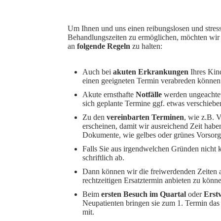
Um Ihnen und uns einen reibungslosen und stress
Behandlungszeiten zu ermöglichen, möchten wir S
an
folgende Regeln
zu halten:
Auch bei
akuten
Erkrankungen
Ihres Kind
einen geeigneten Termin verabreden könne
Akute ernsthafte
Notfälle
werden ungeachtet
sich geplante Termine ggf. etwas verschiebe
Zu den
vereinbarten Terminen
, wie z.B. 
erscheinen, damit wir ausreichend Zeit habe
Dokumente, wie gelbes oder grünes Vorsorg
Falls Sie aus irgendwelchen Gründen nicht
schriftlich ab.
Dann können wir die freiwerdenden Zeiten an
rechtzeitigen Ersatztermin anbieten zu könn
Beim
ersten Besuch im Quartal
oder
Erstv
Neupatienten bringen sie zum 1. Termin das
mit.