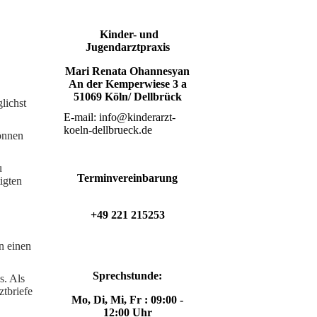
Kinder- und
Jugendarztpraxis
Mari Renata Ohannesyan
An der Kemperwiese 3 a
51069 Köln/ Dellbrück
lichst
E-mail: info@kinderarzt-
koeln-dellbrueck.de
önnen
u
Terminvereinbarung
igten
+49 221 215253
n einen
Sprechstunde:
s. Als
ztbriefe
Mo, Di, Mi, Fr : 09:00 -
12:00 Uhr